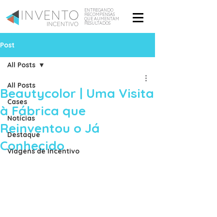
ENTREGANDO
RECOMPENSAS
QUE AUMENTAM
RESULTADOS
Post
All Posts
All Posts
Beautycolor | Uma Visita
Cases
à Fábrica que
Notícias
Reinventou o Já
Destaque
Conhecido
Viagens de Incentivo