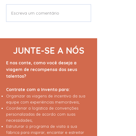
Escreva um comentário
Grupo Vellore | Sem
Grupo Vellore |
surpresas no
Confraternizaç
orçamento, sem limites
Conexões entr
na experiência.
Parceiros de N
JUNTE-SE A NÓS
E nos conte, como você deseja a
viagem de recompensa dos seus
talentos?
Contrate com a Invento para:
Organizar as viagens de incentivo da sua
equipe com experiências memoráveis;
Coordenar a logística de convenções
personalizadas de acordo com suas
necessidades;
Estruturar o programa de visita a sua
fábrica para inspirar, encantar e estreitar