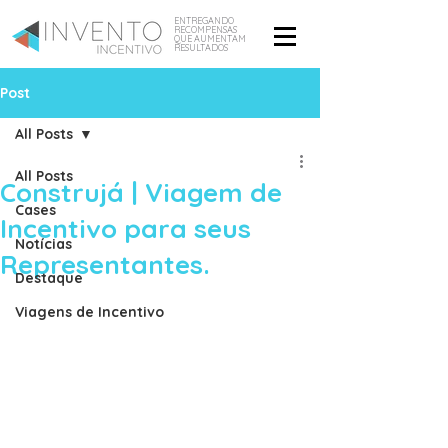
ENTREGANDO
RECOMPENSAS
QUE AUMENTAM
RESULTADOS
Post
All Posts
All Posts
Construjá | Viagem de
Cases
Incentivo para seus
Notícias
Representantes.
Destaque
Viagens de Incentivo