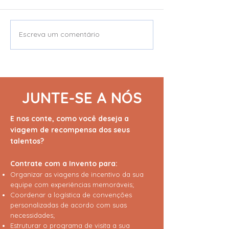
Escreva um comentário
Grupo Vellore | Sem
Beautycolor | 
surpresas no
Visita à Fábric
orçamento, sem limites
Reinventou o J
na experiência.
Conhecido
JUNTE-SE A NÓS
E nos conte, como você deseja a
viagem de recompensa dos seus
talentos?
Contrate com a Invento para:
Organizar as viagens de incentivo da sua
equipe com experiências memoráveis;
Coordenar a logística de convenções
personalizadas de acordo com suas
necessidades;
Estruturar o programa de visita a sua