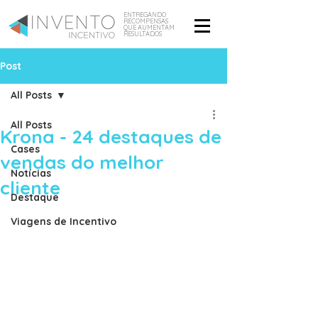
ENTREGANDO
RECOMPENSAS
QUE AUMENTAM
RESULTADOS
Post
All Posts
All Posts
Krona - 24 destaques de
Cases
vendas do melhor
Notícias
cliente
Destaque
Viagens de Incentivo