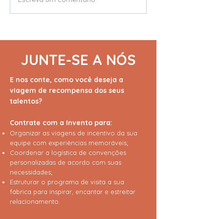
Grupo Vellore | Sem
Beautycolor | 
surpresas no
Visita à Fábric
orçamento, sem limites
Reinventou o J
na experiência.
Conhecido
JUNTE-SE A NÓS
E nos conte, como você deseja a
viagem de recompensa dos seus
talentos?
Contrate com a Invento para:
Organizar as viagens de incentivo da sua
equipe com experiências memoráveis;
Coordenar a logística de convenções
personalizadas de acordo com suas
necessidades;
Estruturar o programa de visita a sua
fábrica para inspirar, encantar e estreitar
relacionamento.