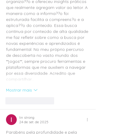
organiza??o e ofereceu insights práticos 
que realmente agregam valor ao leitor. A 
maneira como a informa??o foi 
estruturada facilita a compreens?o e a 
aplica??o do conteúdo. Essa busca 
contínua por conteúdo de alta qualidade 
me faz refletir sobre como a busca por 
novas experiências e aprendizados é 
fundamental. No meu próprio percurso 
de descoberta no vasto mundo dos 
**jogos**, sempre procuro ferramentas e 
plataformas que me auxiliem a navegar 
por essa diversidade. Acredito que 
compartilhar…
Mostrar mais
Curtir
Responder
lin strong
24 de set. de 2025
Parabéns pela profundidade e pela 