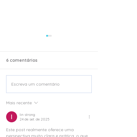
6 comentários
Escreva um comentário
Viagens de incentivo: os
Viagens de inc
destinos mais
que encantam 
procurados segundo
gerações: com
Mais recente
Cíntia Michele da
planejar exper
Invento
para públicos 
lin strong
24 de set. de 2025
Este post realmente oferece uma 
perspectiva muito clara e prática, o que 