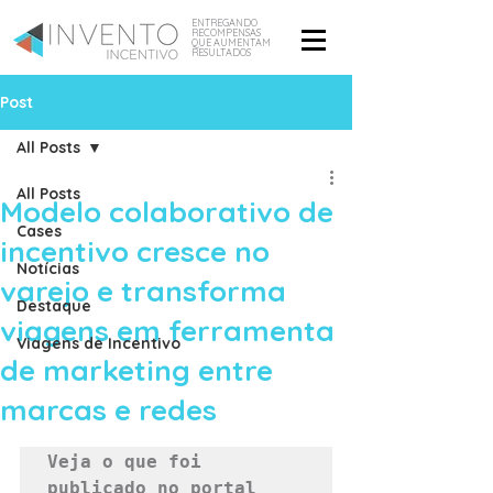
ENTREGANDO
RECOMPENSAS
QUE AUMENTAM
RESULTADOS
Post
All Posts
All Posts
Modelo colaborativo de
Cases
incentivo cresce no
Notícias
varejo e transforma
Destaque
viagens em ferramenta
Viagens de Incentivo
de marketing entre
marcas e redes
Veja o que foi 
publicado no portal 