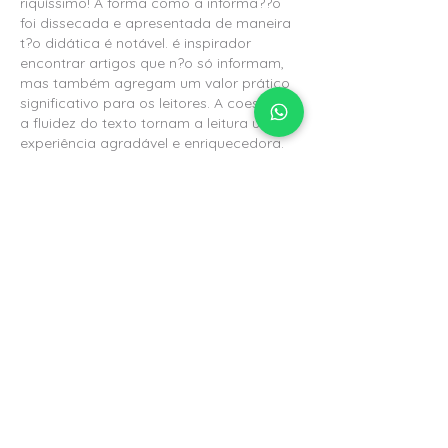
riquíssimo! A forma como a informa??o 
foi dissecada e apresentada de maneira 
t?o didática é notável. é inspirador 
encontrar artigos que n?o só informam, 
mas também agregam um valor prático 
significativo para os leitores. A coes?o e 
a fluidez do texto tornam a leitura uma 
experiência agradável e enriquecedora. 
A necessidade de ter ferramentas e 
recursos bem organizados em qualquer 
área de interesse é algo que todos nós 
enfrentamos. Para mim, isso se tornou…
Mostrar mais
Curtir
Responder
lin strong
24 de set. de 2025
Fiquei muito impressionado com a 
qualidade do conteúdo deste post. A 
organiza??o das ideias e a maneira 