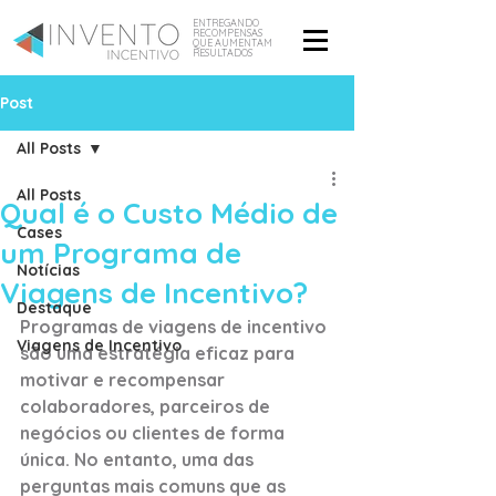
ENTREGANDO
RECOMPENSAS
QUE AUMENTAM
RESULTADOS
Post
All Posts
All Posts
Qual é o Custo Médio de
Cases
um Programa de
Notícias
Viagens de Incentivo?
Destaque
Programas de viagens de incentivo 
Viagens de Incentivo
são uma estratégia eficaz para 
motivar e recompensar 
colaboradores, parceiros de 
negócios ou clientes de forma 
única. No entanto, uma das 
perguntas mais comuns que as 