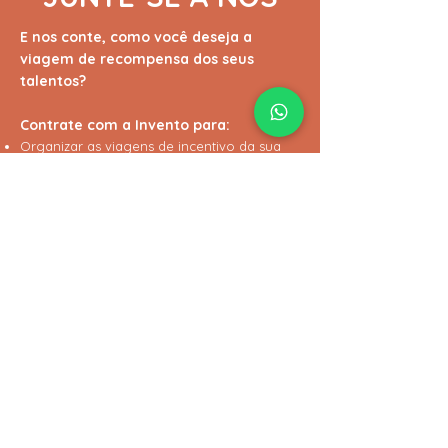
E nos conte, como você deseja a
viagem de recompensa dos seus
talentos?
Contrate com a Invento para:
Organizar as viagens de incentivo da sua
equipe com experiências memoráveis;
Coordenar a logística de convenções
personalizadas de acordo com suas
necessidades;
Estruturar o programa de visita a sua
fábrica para inspirar, encantar e estreitar
relacionamento.
Nome Completo