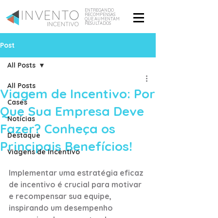
ENTREGANDO
RECOMPENSAS
QUE AUMENTAM
RESULTADOS
Post
All Posts
All Posts
Viagem de Incentivo: Por
Cases
Que Sua Empresa Deve
Notícias
Fazer? Conheça os
Destaque
Principais Benefícios!
Viagens de Incentivo
Implementar uma estratégia eficaz 
de incentivo é crucial para motivar 
e recompensar sua equipe, 
inspirando um desempenho 