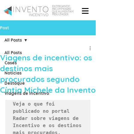
ENTREGANDO
RECOMPENSAS
QUE AUMENTAM
RESULTADOS
Post
All Posts
All Posts
Viagens de incentivo: os
Cases
destinos mais
Notícias
procurados segundo
Destaque
Cíntia Michele da Invento
Viagens de Incentivo
Veja o que foi 
publicado no portal 
Radar sobre viagens de 
Incentivo e os destinos 
mais procurados. 