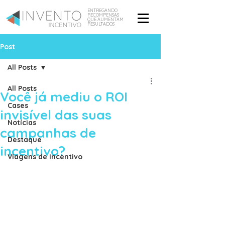
ENTREGANDO
RECOMPENSAS
QUE AUMENTAM
RESULTADOS
Post
All Posts
All Posts
Você já mediu o ROI
Cases
invisível das suas
Notícias
campanhas de
Destaque
incentivo?
Viagens de Incentivo