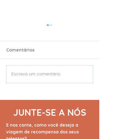
Comentários
Escreva um comentário
03 dicas de
Top 05 sentime
engajamento para seu
a Invento prop
time por Cintia Michele
JUNTE-SE A NÓS
E nos conte, como você deseja a
viagem de recompensa dos seus
talentos?