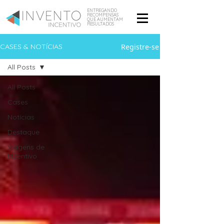
ENTREGANDO
RECOMPENSAS
QUE AUMENTAM
RESULTADOS
Registre-se
CASES & NOTÍCIAS
All Posts
All Posts
Cases
Notícias
Destaque
Viagens de
Incentivo