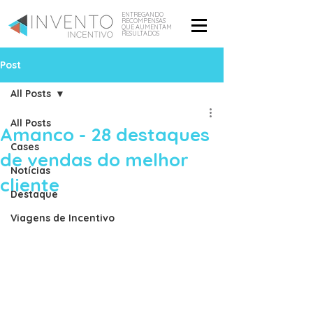
ENTREGANDO
RECOMPENSAS
QUE AUMENTAM
RESULTADOS
Post
All Posts
All Posts
Amanco - 28 destaques
Cases
de vendas do melhor
Notícias
cliente
Destaque
Viagens de Incentivo