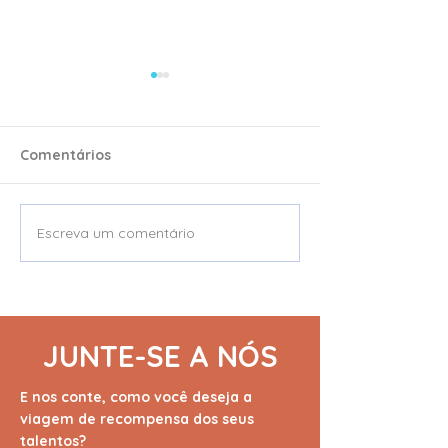
Comentários
Escreva um comentário
Grupo Vellore | Sem
Beautycolor | 
surpresas no
Visita à Fábric
orçamento, sem limites
Reinventou o J
na experiência.
Conhecido
JUNTE-SE A NÓS
E nos conte, como você deseja a
viagem de recompensa dos seus
talentos?