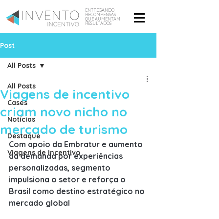
ENTREGANDO
RECOMPENSAS
QUE AUMENTAM
RESULTADOS
Post
All Posts
All Posts
Viagens de incentivo
Cases
criam novo nicho no
Notícias
mercado de turismo
Destaque
Com apoio da Embratur e aumento 
Viagens de Incentivo
da demanda por experiências 
personalizadas, segmento 
impulsiona o setor e reforça o 
Brasil como destino estratégico no 
mercado global